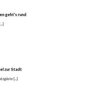
en geht’s rund
..]
el zur Stadt
tzgäste [...]