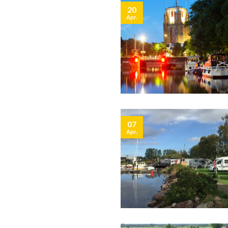
20
Apr.
07
Apr.