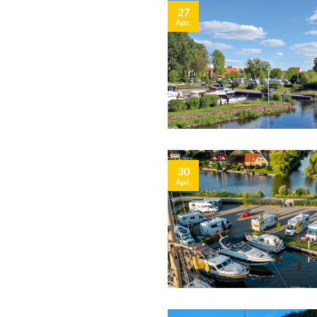
27
Apr.
30
Apr.