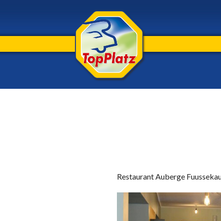
Skip
to
content
Restaurant Auberge Fuussekau