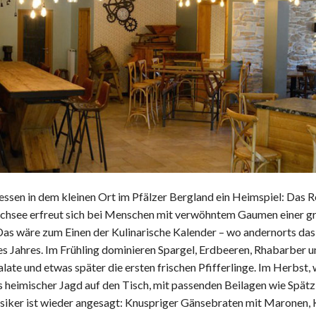
ssen in dem kleinen Ort im Pfälzer Bergland ein Heimspiel: Das R
see erfreut sich bei Menschen mit verwöhntem Gaumen einer gro
as wäre zum Einen der Kulinarische Kalender – wo andernorts das g
des Jahres. Im Frühling dominieren Spargel, Erdbeeren, Rhabarber 
alate und etwas später die ersten frischen Pfifferlinge. Im Herbst, 
heimischer Jagd auf den Tisch, mit passenden Beilagen wie Spät
siker ist wieder angesagt: Knuspriger Gänsebraten mit Maronen, K