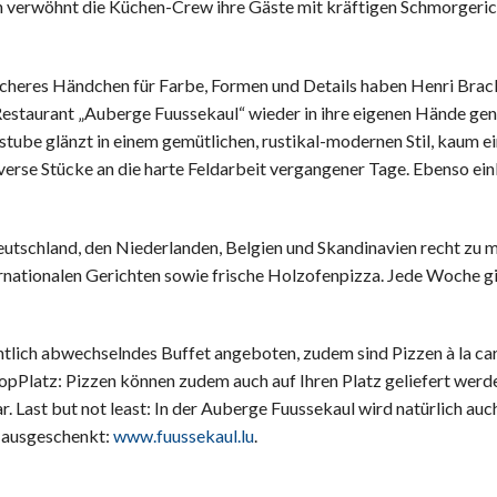
 verwöhnt die Küchen-Crew ihre Gäste mit kräftigen Schmorgeric
 sicheres Händchen für Farbe, Formen und Details haben Henri Bra
 Restaurant „Auberge Fuussekaul“ wieder in ihre eigenen Hände g
stube glänzt in einem gemütlichen, rustikal-modernen Stil, kaum ei
verse Stücke an die harte Feldarbeit vergangener Tage. Ebenso ein
utschland, den Niederlanden, Belgien und Skandinavien recht zu m
ernationalen Gerichten sowie frische Holzofenpizza. Jede Woche g
lich abwechselndes Buffet angeboten, zudem sind Pizzen à la carte
pPlatz: Pizzen können zudem auch auf Ihren Platz geliefert werd
 Last but not least: In der Auberge Fuussekaul wird natürlich auc
 ausgeschenkt:
www.fuussekaul.lu
.