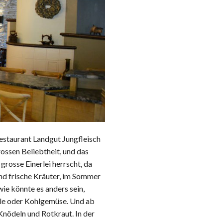
estaurant Landgut Jungfleisch
ssen Beliebtheit, und das
rosse Einerlei herrscht, da
und frische Kräuter, im Sommer
wie könnte es anders sein,
zle oder Kohlgemüse. Und ab
nödeln und Rotkraut. In der