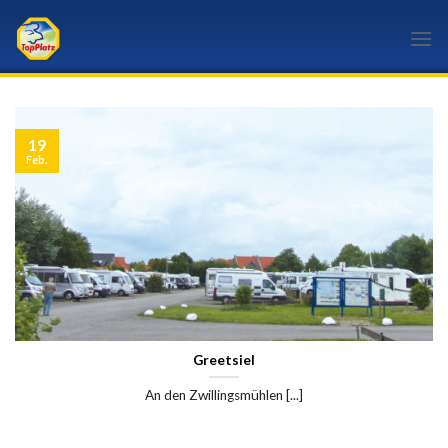
Skip
to
content
19
Feb.
Greetsiel
An den Zwillingsmühlen [...]