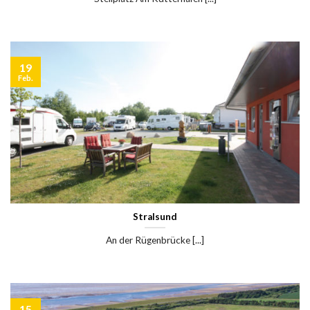
19
Feb.
Stralsund
An der Rügenbrücke [...]
15