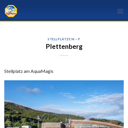
Skip
to
content
STELLPLÄTZE M – P
Plettenberg
Stellplatz am AquaMagis