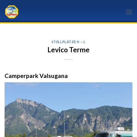
Skip
to
content
STELLPLÄTZE H – L
Levico Terme
Camperpark Valsugana