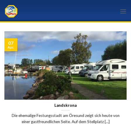
Skip
to
content
07
Apr.
Landskrona
Die ehemalige Festungsstadt am Öresund zeigt sich heute von
einer gastfreundlichen Seite. Auf dem Stellplatz [...]