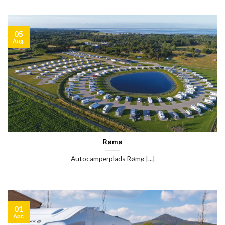
05
Aug.
Rømø
Autocamperplads Rømø [...]
01
Apr.